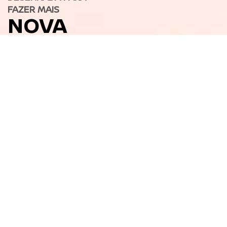
FAZER MAIS
NOVA
NISSAN
FRONTIER
> VERSÕES
AGENDE UM
TEST DRIVE
DESIGN EMOTIONAL GEOMETRY DA NISSAN
Desenhada para
fazer mais