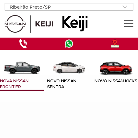
MODELOS
OFERTAS NOVOS
OFERTAS SEMINOVOS
NISSAN MOVE
NOVA NISSAN
NOVO NISSAN
NOVO NISSAN KICKS
VENDA DIRETA
FRONTIER
SENTRA
PCD
MANUTENÇÃO
AGENDAR REVISÃO
INSTITUCIONAL
CONTATO