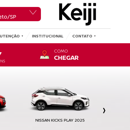
reto/SP
reto/SP
UTENÇÃO
INSTITUCIONAL
CONTATO
COMO
7
CHEGAR
ENS
›
NISSAN KICKS PLAY 2025
NO